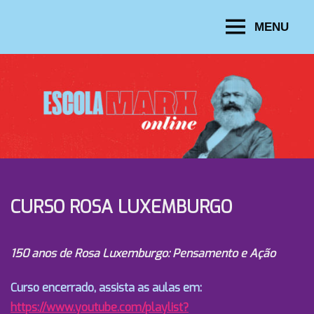
Skip
MENU
to
ESCOLA
content
MARX
CURSO ROSA LUXEMBURGO
150 anos de Rosa Luxemburgo: Pensamento e Ação
Curso encerrado, assista as aulas em:
https://www.youtube.com/playlist?